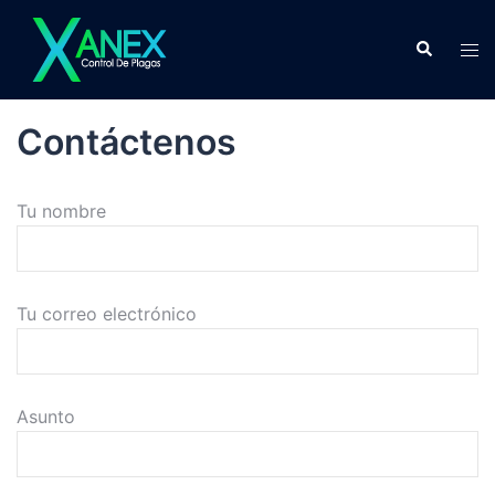
Skip
to
Search
Tog
content
men
Contáctenos
Tu nombre
Tu correo electrónico
Asunto